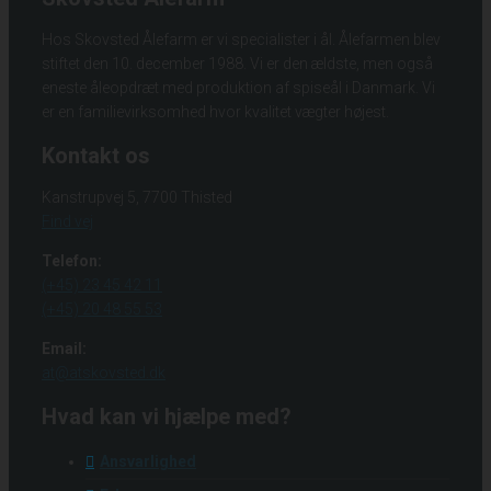
Hos Skovsted Ålefarm er vi specialister i ål. Ålefarmen blev
stiftet den 10. december 1988. Vi er den ældste, men også
eneste åleopdræt med produktion af spiseål i Danmark. Vi
er en familievirksomhed hvor kvalitet vægter højest.
Kontakt os
Kanstrupvej 5, 7700 Thisted
Find vej
Telefon:
(+45) 23 45 42 11
(+45) 20 48 55 53
Email:
at@atskovsted.dk
Hvad kan vi hjælpe med?
Ansvarlighed