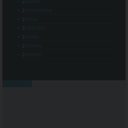
Erhverv
Selvbetjening
Om os
Opskrifter
Galleri
Smileys
Kontakt
Luk