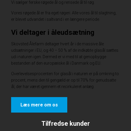
Vi sælger ferske røgede ål og rensede ål til røg.
Vores røgede ål er fra eget røgeri. Alle vores ål til slagtning,
er blevet udvandet i saltvand i en længere periode.
Vi deltager i åleudsætning
Skovsted Ålefarm deltager hvert år i de massive åle
udsætninger i EU, og 40 – 50 % af de indkøbte glasål sættes
ud i naturen igen. Dermed er vi med til at genopbygge
bestanden af den europæiske ål i Danmark og EU.
Overlevelsesprocenten for glasål i naturen er på omkring to
procent, mens den til gengæld er op til 70% for genudsatte
ål, der har været igennem et recirkuleret anlæg.
Læs mere om os
Tilfredse kunder