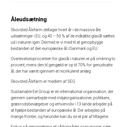
Åleudsætning
Skovsted Ålefarm deltager hvert år i de massive åle
udsætninger i EU, og 40 – 50 % af de indkøbte glasål sættes
ud i naturen igen. Dermed er vi med til at genopbygge
bestanden af den europæiske ål i Danmark og EU.
Overlevelsesprocenten for glasål i naturen er på omkring to
procent, mens den til gengæld er op til 70% for genudsatte
ål, der har været igennem et recirkuleret anlæg.
Skovsted Ålefarm er medlem af SEG.
Sustainable Eel Group er en international organisation, der
gennem samarbejde med miljøorganisationer, politikere,
græsrodsbevægelser og erhvervsliv i 13 lande arbejder på
at hjælpe bestanden af europæiske ål. Der arbejdes på
mange fronter, og herunder kan du se et par af tiltagene:
Fokus på genopretning af vådområder som moser, søer,