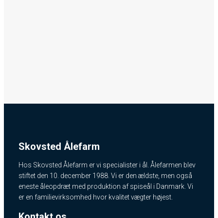
Skovsted Ålefarm
Hos Skovsted Ålefarm er vi specialister i ål. Ålefarmen blev
stiftet den 10. december 1988. Vi er den ældste, men også
eneste åleopdræt med produktion af spiseål i Danmark. Vi
er en familievirksomhed hvor kvalitet vægter højest.
Kontakt os