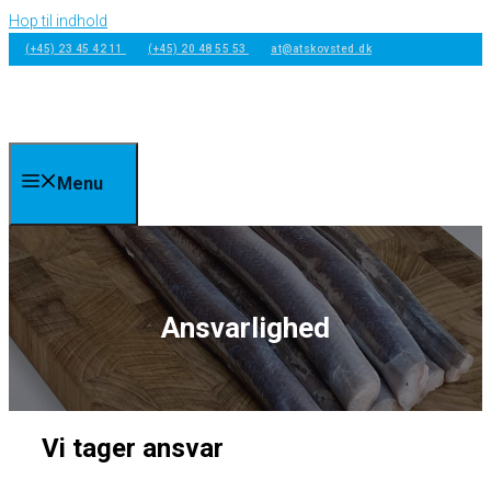
Hop til indhold
(+45) 23 45 42 11
(+45) 20 48 55 53
at@atskovsted.dk
Menu
Ansvarlighed
Vi tager ansvar