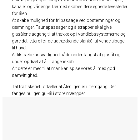
kanaler og vådenge. Dermed skabes flere egnede levesteder
for ålen.
At skabe mulighed for fri passage ved opstemninger og
dæmninger. Faunapassager og åletrapper skal give
glasålene adgang til at trække op i vandløbssystemerne og
gøre det lettere for de udtrækkende blankål at vende tilbage
til havet.
At tilstræbe ansvarlighed både under fangst af glasål og
under opdræt af ål i fangenskab.
Alt dette er med til at man kan spise vores ål med god
samvittighed.
Tal fra fiskeriet fortæller at Ålen igen er i fremgang. Der
fanges nu igen gul-ål i store mængder.