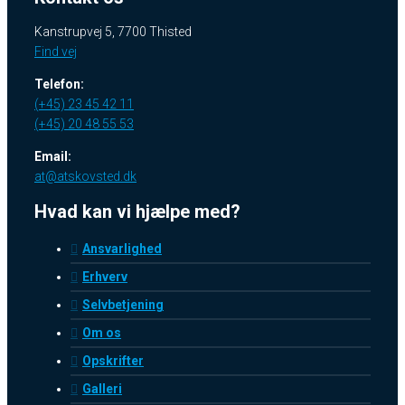
Kanstrupvej 5, 7700 Thisted
Find vej
Telefon:
(+45) 23 45 42 11
(+45) 20 48 55 53
Email:
at@atskovsted.dk
Hvad kan vi hjælpe med?
Ansvarlighed
Erhverv
Selvbetjening
Om os
Opskrifter
Galleri